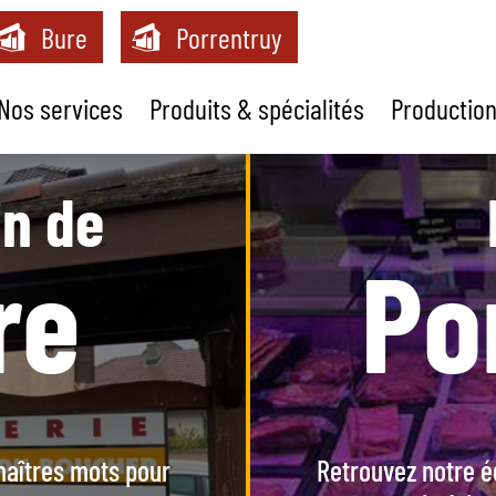
Bure
Porrentruy
Nos services
Produits & spécialités
Production
n de
re
Po
s maîtres mots pour
Retrouvez notre éq