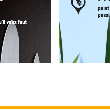
point
possi
'il vous faut