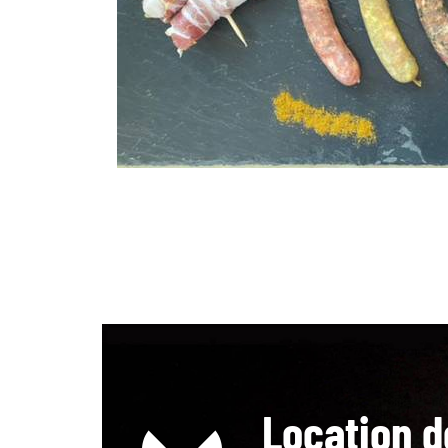
ées
vettes
s ...
Location d