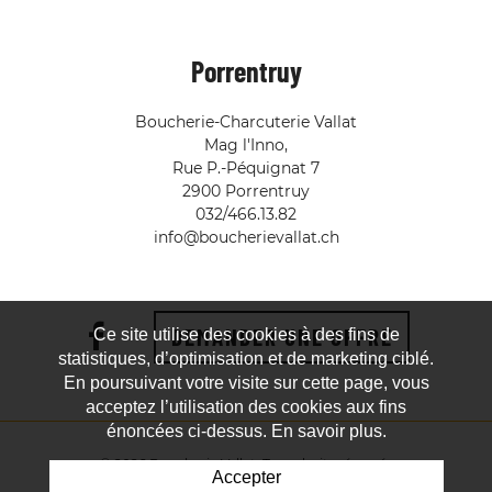
Porrentruy
Boucherie-Charcuterie Vallat
Mag l'Inno,
Rue P.-Péquignat 7
2900 Porrentruy
032/466.13.82
info@boucherievallat.ch
DEMANDER UNE OFFRE
Ce site utilise des cookies à des fins de
statistiques, d’optimisation et de marketing ciblé.
En poursuivant votre visite sur cette page, vous
acceptez l’utilisation des cookies aux fins
énoncées ci-dessus. En savoir plus.
© 2026 Boucherie Vallat. Tous droits réservés
Accepter